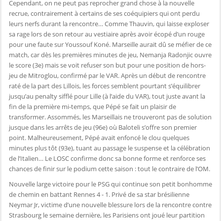
Cependant, on ne peut pas reprocher grand chose à la nouvelle
recrue, contrairement à certains de ses coéquipiers qui ont perdu
leurs nerfs durant la rencontre… Comme Thauvin, qui laisse exploser
sa rage lors de son retour au vestiaire après avoir écopé d’un rouge
pour une faute sur Youssouf Koné. Marseille aurait dû se méfier de ce
match, car dès les premières minutes de jeu, Nemanja Radonjic ouvre
le score (3e) mais se voit refuser son but pour une position de hors-
jeu de Mitroglou, confirmé par le VAR. Après un début de rencontre
raté de la part des Lillois, les forces semblent pourtant s’équilibrer
jusqu’au penalty sifflé pour Lille (à l’aide du VAR), tout juste avant la
fin de la première mi-temps, que Pépé se fait un plaisir de
transformer. Assommés, les Marseillais ne trouveront pas de solution
jusque dans les arrêts de jeu (96e) où Baloteli s’offre son premier
point. Malheureusement, Pépé avait enfoncé le clou quelques
minutes plus tôt (93e), tuant au passage le suspense et la célébration
de l’Italien… Le LOSC confirme donc sa bonne forme et renforce ses
chances de finir sur le podium cette saison : tout le contraire de l’OM.
Nouvelle large victoire pour le PSG qui continue son petit bonhomme
de chemin en battant Rennes 4 - 1. Privé de sa star brésilienne
Neymar Jr, victime d’une nouvelle blessure lors de la rencontre contre
Strasbourg le semaine dernière, les Parisiens ont joué leur partition