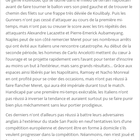
de génie individuel, qui se faufile dans le milieu de terrain napolitain
avant de faire tourner le ballon vers son pied gauche et de trouver le
chemin des filets sur une frappe très déviée de Koulibaly. Puis les
Gunners n'ont pas cessé d'attaquer au cours de la première mi-
temps, mais n'ont pas su creuser le score avec les tirs répétés des
attaquants Alexandre Lacazette et Pierre-Emerick Aubameyang.
Naples peut de son côté remercier Meret pour ses nombreux arrêts
qui ont évité aux Italiens une rencontre catastrophe. Au début de la
seconde période, les hommes de Carlo Ancelotti mettent du cœur à
l’ouvrage et se projette rapidement vers l’avant pour tenter d’inscrire
au moins un but à l’extérieur, mais sans grands résultats… Grâce aux
espaces ainsi libérés par les Napolitains, Ramsey et Nacho Monreal
en ont profité pour se créer des occasions, mais n’ont pas réussi à
faire flancher Meret, qui aura été impériale durant tout le match.
Handicapé par une première mi-temps exécrable, les Italiens n’ont
pas réussi à inverser la tendance et auraient surtout pu se faire punir
bien plus méchamment sans leur portier prodigieux.
Ces derniers n'ont d’ailleurs pas réussi à battre leurs adversaires
anglais à l'extérieur du stade San Paolo en neuf tentatives lors d’une
compétition européenne et devront être en forme à domicile s'ils
veulent progresser dans la compétition. Néanmoins, rien n’est joué et