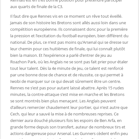
Rennais est en très bonne position pour prétendre participer
aux quarts de finale de la C3.
Il faut dire que Rennes vis en ce moment un rêve tout éveillé.
Jamais de son histoire les Bretons sont allés aussi loin dans une
compétition européenne. Ils connaissent donc pour la première
la pression et l’excitation du football européen, bien différent du
national. De plus, ce n’est pas moins qu’Arsenal qui se dresse sur
leur chemin pour ces huitièmes de finale, qui lui connaît plutôt
bien la maison. Et l’expérience a parlé d’entrer de jeu au
Roazhon Park, où les Anglais ne se sont pas fait prier pour étaler
tout leur talent. Dès la 4e minute de jeu, ce talent est renforcé
par une bonne dose de chance et de réussite, ce qui permet à
Iwobi de marquer sur ce qui devait sûrement être un centre.
Rennes ne s’est pas pour autant laissé abattre. Après 15 rudes
minutes, la contre-attaque s’est mise en marche et les Bretons
se sont montrés bien plus menaçant. Les Anglais peuvent
d’ailleurs remercier chaudement leur portier, qui n’est autre que
Cech, qui leur a sauvé la mise à de nombreuses reprises. Ce
dernier aura douché plusieurs fois les espoirs de Ben Arfa, en
grande forme depuis son transfert, auteur de nombreux tirs et
actions dangereuse pour Arsenal. Les Gunners cèdent enfin peu