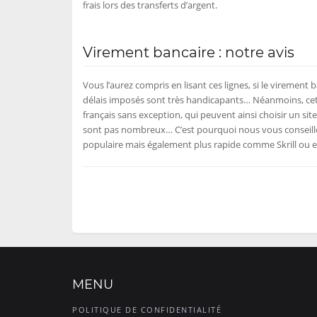
frais lors des transferts d’argent.
Virement bancaire : notre avis
Vous l’aurez compris en lisant ces lignes, si le vireme
délais imposés sont très handicapants… Néanmoins, cette
français sans exception, qui peuvent ainsi choisir un si
sont pas nombreux… C’est pourquoi nous vous conseill
populaire mais également plus rapide comme Skrill ou en
MENU
POLITIQUE DE CONFIDENTIALITÉ