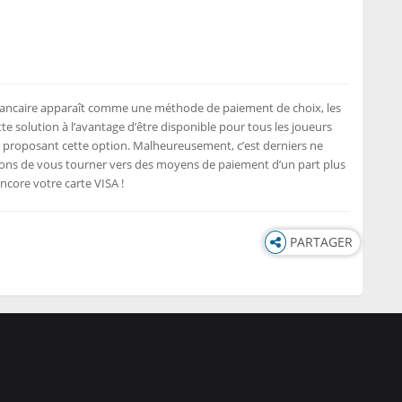
nt bancaire apparaît comme une méthode de paiement de choix, les
 solution à l’avantage d’être disponible pour tous les joueurs
te proposant cette option. Malheureusement, c’est derniers ne
ons de vous tourner vers des moyens de paiement d’un part plus
core votre carte VISA !
PARTAGER