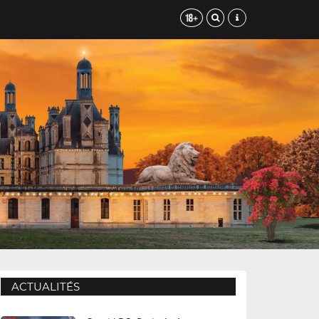
ACTUALITÉS