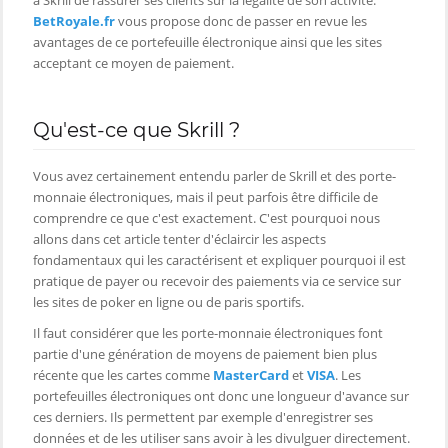
à Skrill de rassurer ses clients sur la légalité de son activité.
BetRoyale.fr
vous propose donc de passer en revue les
avantages de ce portefeuille électronique ainsi que les sites
acceptant ce moyen de paiement.
Qu'est-ce que Skrill ?
Vous avez certainement entendu parler de Skrill et des porte-
monnaie électroniques, mais il peut parfois être difficile de
comprendre ce que c'est exactement. C'est pourquoi nous
allons dans cet article tenter d'éclaircir les aspects
fondamentaux qui les caractérisent et expliquer pourquoi il est
pratique de payer ou recevoir des paiements via ce service sur
les sites de poker en ligne ou de paris sportifs.
Il faut considérer que les porte-monnaie électroniques font
partie d'une génération de moyens de paiement bien plus
récente que les cartes comme
MasterCard
et
VISA
. Les
portefeuilles électroniques ont donc une longueur d'avance sur
ces derniers. Ils permettent par exemple d'enregistrer ses
données et de les utiliser sans avoir à les divulguer directement.