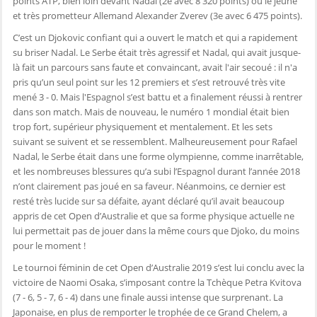
points ATP, bien loin devant Nadal (2e avec 8 320 points) ou le jeune
et très prometteur Allemand Alexander Zverev (3e avec 6 475 points).
C’est un Djokovic confiant qui a ouvert le match et qui a rapidement
su briser Nadal. Le Serbe était très agressif et Nadal, qui avait jusque-
là fait un parcours sans faute et convaincant, avait l'air secoué : il n'a
pris qu’un seul point sur les 12 premiers et s’est retrouvé très vite
mené 3 - 0. Mais l'Espagnol s’est battu et a finalement réussi à rentrer
dans son match. Mais de nouveau, le numéro 1 mondial était bien
trop fort, supérieur physiquement et mentalement. Et les sets
suivant se suivent et se ressemblent. Malheureusement pour Rafael
Nadal, le Serbe était dans une forme olympienne, comme inarrêtable,
et les nombreuses blessures qu’a subi l’Espagnol durant l’année 2018
n’ont clairement pas joué en sa faveur. Néanmoins, ce dernier est
resté très lucide sur sa défaite, ayant déclaré qu’il avait beaucoup
appris de cet Open d’Australie et que sa forme physique actuelle ne
lui permettait pas de jouer dans la même cours que Djoko, du moins
pour le moment !
Le tournoi féminin de cet Open d’Australie 2019 s’est lui conclu avec la
victoire de Naomi Osaka, s’imposant contre la Tchèque Petra Kvitova
(7 - 6, 5 - 7, 6 - 4) dans une finale aussi intense que surprenant. La
Japonaise, en plus de remporter le trophée de ce Grand Chelem, a